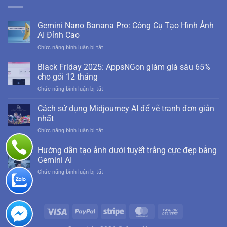
Gemini Nano Banana Pro: Công Cụ Tạo Hình Ảnh
AI Đỉnh Cao
ở
Chức năng bình luận bị tắt
Gemini
Nano
Black Friday 2025: AppsNGon giám giá sâu 65%
Banana
cho gói 12 tháng
Pro:
ở
Chức năng bình luận bị tắt
Công
Black
Cụ
Friday
Cách sử dụng Midjourney AI để vẽ tranh đơn giản
Tạo
2025:
Hình
nhất
AppsNGon
Ảnh
ở
Chức năng bình luận bị tắt
giám
AI
Cách
giá
Đỉnh
sử
Hướng dẫn tạo ảnh dưới tuyết trắng cực đẹp bằng
sâu
Cao
dụng
65%
Gemini AI
Midjourney
cho
ở
Chức năng bình luận bị tắt
AI
gói
Hướng
để
12
dẫn
vẽ
tháng
tạo
tranh
ảnh
đơn
dưới
giản
tuyết
nhất