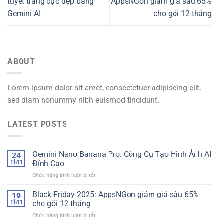
tuyết trắng cực đẹp bằng
AppsNGon giám giá sâu 65%
Gemini AI
cho gói 12 tháng
ABOUT
Lorem ipsum dolor sit amet, consectetuer adipiscing elit,
sed diam nonummy nibh euismod tincidunt.
LATEST POSTS
Gemini Nano Banana Pro: Công Cụ Tạo Hình Ảnh AI
24
Th11
Đỉnh Cao
ở
Chức năng bình luận bị tắt
Gemini
Nano
Black Friday 2025: AppsNGon giám giá sâu 65%
19
Banana
Th11
cho gói 12 tháng
Pro:
ở
Chức năng bình luận bị tắt
Công