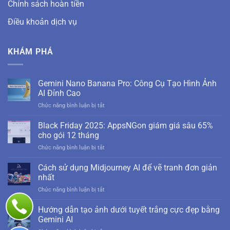
Chính sách hoàn tiền
Điều khoản dịch vụ
KHÁM PHÁ
Gemini Nano Banana Pro: Công Cụ Tạo Hình Ảnh
AI Đỉnh Cao
ở
Chức năng bình luận bị tắt
Gemini
Nano
Black Friday 2025: AppsNGon giám giá sâu 65%
Banana
cho gói 12 tháng
Pro:
ở
Chức năng bình luận bị tắt
Công
Black
Cụ
Friday
Cách sử dụng Midjourney AI để vẽ tranh đơn giản
Tạo
2025:
Hình
nhất
AppsNGon
Ảnh
ở
Chức năng bình luận bị tắt
giám
AI
Cách
giá
Đỉnh
sử
Hướng dẫn tạo ảnh dưới tuyết trắng cực đẹp bằng
sâu
Cao
dụng
65%
Gemini AI
Midjourney
cho