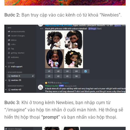
Bước 2:
Bạn truy cập vào các kênh có từ khoá “Newbies”.
Bước 3:
Khi ở trong kênh Newbies, bạn nhập cụm từ
“/imagine” vào hộp tin nhắn ở cuối màn hình. Hệ thống sẽ
hiển thị hộp thoại
“prompt”
và bạn nhấn vào hộp thoại.