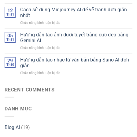
Black
Cụ
Friday
Cách sử dụng Midjourney AI để vẽ tranh đơn giản
Tạo
12
2025:
Hình
Th11
nhất
AppsNGon
Ảnh
ở
Chức năng bình luận bị tắt
giám
AI
Cách
giá
Đỉnh
sử
Hướng dẫn tạo ảnh dưới tuyết trắng cực đẹp bằng
sâu
05
Cao
dụng
65%
Th11
Gemini AI
Midjourney
cho
ở
Chức năng bình luận bị tắt
AI
gói
Hướng
để
12
dẫn
Hướng dẫn tạo nhạc từ văn bản bằng Suno AI đơn
vẽ
29
tháng
tạo
tranh
Th10
giản
ảnh
đơn
ở
Chức năng bình luận bị tắt
dưới
giản
Hướng
tuyết
nhất
dẫn
trắng
tạo
RECENT COMMENTS
cực
nhạc
đẹp
từ
bằng
văn
Gemini
DANH MỤC
bản
AI
bằng
Suno
AI
Blog AI
(19)
đơn
giản