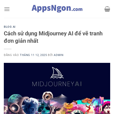
Bỏ
qua
nội
dung
BLOG AI
Cách sử dụng Midjourney AI để vẽ tranh
đơn giản nhất
ĐĂNG VÀO
THÁNG 11 12, 2025
BỞI
ADMIN