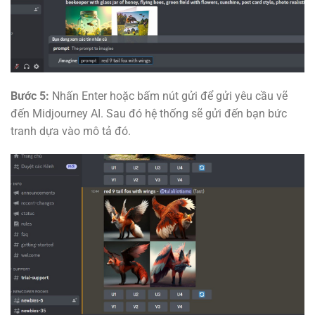
Bước 5:
Nhấn Enter hoặc bấm nút gửi để gửi yêu cầu vẽ
đến Midjourney AI. Sau đó hệ thống sẽ gửi đến bạn bức
tranh dựa vào mô tả đó.