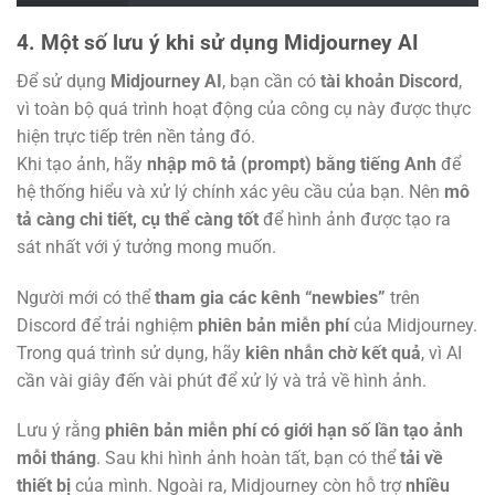
4. Một số lưu ý khi sử dụng Midjourney AI
Để sử dụng
Midjourney AI
, bạn cần có
tài khoản Discord
,
vì toàn bộ quá trình hoạt động của công cụ này được thực
hiện trực tiếp trên nền tảng đó.
Khi tạo ảnh, hãy
nhập mô tả (prompt) bằng tiếng Anh
để
hệ thống hiểu và xử lý chính xác yêu cầu của bạn. Nên
mô
tả càng chi tiết, cụ thể càng tốt
để hình ảnh được tạo ra
sát nhất với ý tưởng mong muốn.
Người mới có thể
tham gia các kênh “newbies”
trên
Discord để trải nghiệm
phiên bản miễn phí
của Midjourney.
Trong quá trình sử dụng, hãy
kiên nhẫn chờ kết quả
, vì AI
cần vài giây đến vài phút để xử lý và trả về hình ảnh.
Lưu ý rằng
phiên bản miễn phí có giới hạn số lần tạo ảnh
mỗi tháng
. Sau khi hình ảnh hoàn tất, bạn có thể
tải về
thiết bị
của mình. Ngoài ra, Midjourney còn hỗ trợ
nhiều