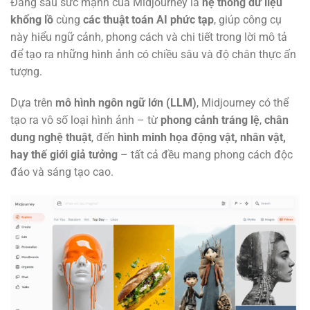
Đằng sau sức mạnh của Midjourney là
hệ thống dữ liệu
khổng lồ
cùng
các thuật toán AI phức tạp
, giúp công cụ
này hiểu ngữ cảnh, phong cách và chi tiết trong lời mô tả
để tạo ra những hình ảnh có chiều sâu và độ chân thực ấn
tượng.
Dựa trên
mô hình ngôn ngữ lớn (LLM)
, Midjourney có thể
tạo ra vô số loại hình ảnh – từ
phong cảnh tráng lệ
,
chân
dung nghệ thuật
, đến
hình minh họa động vật, nhân vật,
hay thế giới giả tưởng
– tất cả đều mang phong cách độc
đáo và sáng tạo cao.