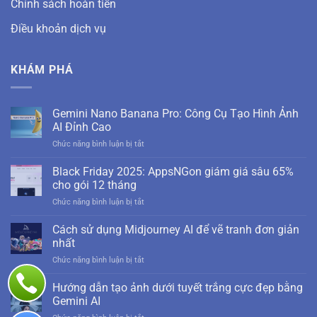
Chính sách hoàn tiền
Điều khoản dịch vụ
KHÁM PHÁ
Gemini Nano Banana Pro: Công Cụ Tạo Hình Ảnh
AI Đỉnh Cao
ở
Chức năng bình luận bị tắt
Gemini
Nano
Black Friday 2025: AppsNGon giám giá sâu 65%
Banana
cho gói 12 tháng
Pro:
ở
Chức năng bình luận bị tắt
Công
Black
Cụ
Friday
Cách sử dụng Midjourney AI để vẽ tranh đơn giản
Tạo
2025:
Hình
nhất
AppsNGon
Ảnh
ở
Chức năng bình luận bị tắt
giám
AI
Cách
giá
Đỉnh
sử
Hướng dẫn tạo ảnh dưới tuyết trắng cực đẹp bằng
sâu
Cao
dụng
65%
Gemini AI
Midjourney
cho