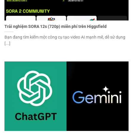
Trải nghiệm SORA 12s (720p) miễn phí trên Higgsfield
Bạn đang tìm kiếm một công cụ tạo video AI mạnh mẽ, dễ sử dụng
[...]