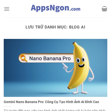
Bỏ
qua
nội
dung
LƯU TRỮ DANH MỤC:
BLOG AI
Gemini Nano Banana Pro: Công Cụ Tạo Hình Ảnh AI Đỉnh Cao
Từ trước đến nay, việc tạo hình ảnh chất lượng với AI luôn gặp phải