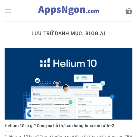
Bỏ
qua
nội
dung
LƯU TRỮ DANH MỤC:
BLOG AI
Helium 10 là gì? Công cụ hỗ trợ bán hàng Amazon từ A–Z
1. Helium 10 là gì? Trong thương mại điện tử toàn cầu, Amazon FBA