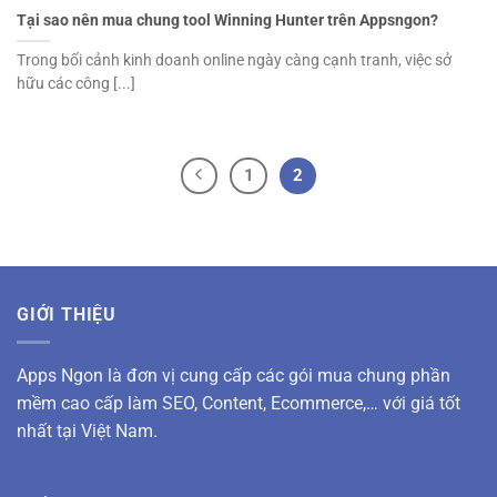
Tại sao nên mua chung tool Winning Hunter trên Appsngon?
Trong bối cảnh kinh doanh online ngày càng cạnh tranh, việc sở
hữu các công [...]
1
2
GIỚI THIỆU
Apps Ngon là đơn vị cung cấp các gói mua chung phần
mềm cao cấp làm SEO, Content, Ecommerce,… với giá tốt
nhất tại Việt Nam.