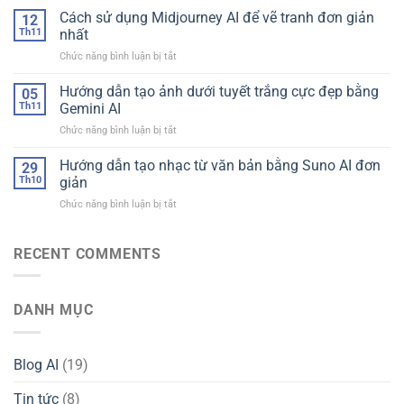
Friday
Cách sử dụng Midjourney AI để vẽ tranh đơn giản
Tạo
12
2025:
Hình
Th11
nhất
AppsNGon
Ảnh
ở
Chức năng bình luận bị tắt
giám
AI
Cách
giá
Đỉnh
sử
Hướng dẫn tạo ảnh dưới tuyết trắng cực đẹp bằng
sâu
05
Cao
dụng
65%
Th11
Gemini AI
Midjourney
cho
ở
Chức năng bình luận bị tắt
AI
gói
Hướng
để
12
dẫn
Hướng dẫn tạo nhạc từ văn bản bằng Suno AI đơn
vẽ
29
tháng
tạo
tranh
Th10
giản
ảnh
đơn
ở
Chức năng bình luận bị tắt
dưới
giản
Hướng
tuyết
nhất
dẫn
trắng
tạo
RECENT COMMENTS
cực
nhạc
đẹp
từ
bằng
văn
Gemini
DANH MỤC
bản
AI
bằng
Suno
AI
Blog AI
(19)
đơn
giản
Tin tức
(8)