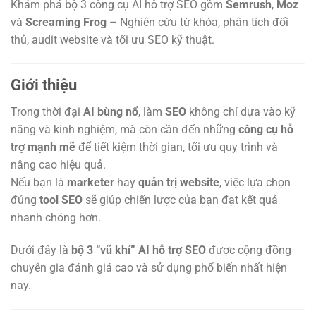
Khám phá bộ 3 công cụ AI hỗ trợ SEO gồm
Semrush
,
Moz
và
Screaming Frog
– Nghiên cứu từ khóa, phân tích đối
thủ, audit website và tối ưu SEO kỹ thuật.
Giới thiệu
Trong thời đại
AI bùng nổ
, làm
SEO
không chỉ dựa vào kỹ
năng và kinh nghiệm, mà còn cần đến những
công cụ hỗ
trợ mạnh mẽ
để tiết kiệm thời gian, tối ưu quy trình và
nâng cao hiệu quả.
Nếu bạn là
marketer
hay
quản trị website
, việc lựa chọn
đúng
tool SEO
sẽ giúp chiến lược của bạn đạt kết quả
nhanh chóng hơn.
Dưới đây là
bộ 3 “vũ khí” AI hỗ trợ SEO
được cộng đồng
chuyên gia đánh giá cao và sử dụng phổ biến nhất hiện
nay.