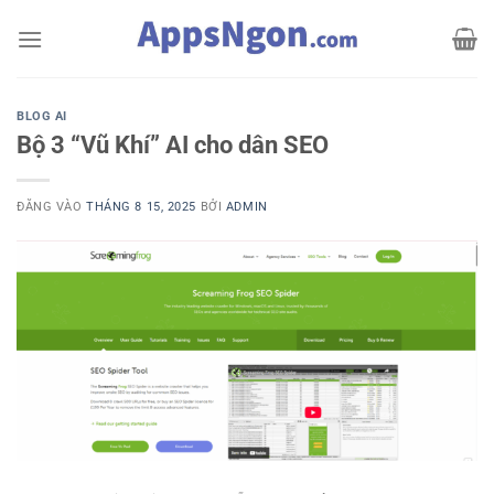
Bỏ
qua
nội
dung
BLOG AI
Bộ 3 “Vũ Khí” AI cho dân SEO
ĐĂNG VÀO
THÁNG 8 15, 2025
BỞI
ADMIN