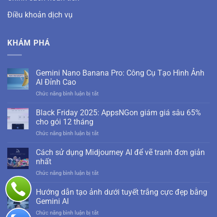
Điều khoản dịch vụ
KHÁM PHÁ
Gemini Nano Banana Pro: Công Cụ Tạo Hình Ảnh
AI Đỉnh Cao
ở
Chức năng bình luận bị tắt
Gemini
Nano
Black Friday 2025: AppsNGon giám giá sâu 65%
Banana
cho gói 12 tháng
Pro:
ở
Chức năng bình luận bị tắt
Công
Black
Cụ
Friday
Cách sử dụng Midjourney AI để vẽ tranh đơn giản
Tạo
2025:
Hình
nhất
AppsNGon
Ảnh
ở
Chức năng bình luận bị tắt
giám
AI
Cách
giá
Đỉnh
sử
Hướng dẫn tạo ảnh dưới tuyết trắng cực đẹp bằng
sâu
Cao
dụng
65%
Gemini AI
Midjourney
cho
ở
Chức năng bình luận bị tắt
AI
gói