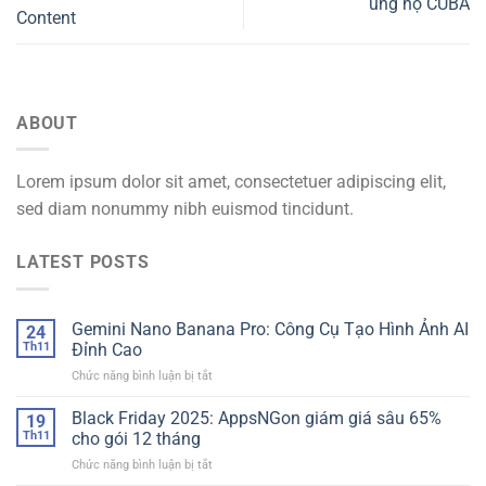
ủng hộ CUBA
Content
ABOUT
Lorem ipsum dolor sit amet, consectetuer adipiscing elit,
sed diam nonummy nibh euismod tincidunt.
LATEST POSTS
Gemini Nano Banana Pro: Công Cụ Tạo Hình Ảnh AI
24
Th11
Đỉnh Cao
ở
Chức năng bình luận bị tắt
Gemini
Nano
Black Friday 2025: AppsNGon giám giá sâu 65%
19
Banana
Th11
cho gói 12 tháng
Pro:
ở
Chức năng bình luận bị tắt
Công
Black
Cụ