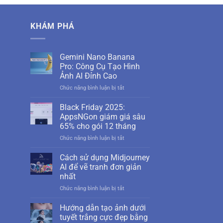
KHÁM PHÁ
Gemini Nano Banana
Pro: Công Cụ Tạo Hình
Ảnh AI Đỉnh Cao
ở
Chức năng bình luận bị tắt
Gemini
Nano
Black Friday 2025:
Banana
AppsNGon giám giá sâu
Pro:
65% cho gói 12 tháng
Công
ở
Chức năng bình luận bị tắt
Cụ
Black
Tạo
Friday
Hình
Cách sử dụng Midjourney
2025:
Ảnh
AI để vẽ tranh đơn giản
AppsNGon
AI
nhất
giám
Đỉnh
ở
Chức năng bình luận bị tắt
giá
Cao
Cách
sâu
sử
65%
Hướng dẫn tạo ảnh dưới
dụng
cho
tuyết trắng cực đẹp bằng
Midjourney
gói