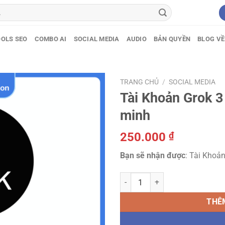
OLS SEO
COMBO AI
SOCIAL MEDIA
AUDIO
BẢN QUYỀN
BLOG VỀ
TRANG CHỦ
/
SOCIAL MEDIA
Tài Khoản Grok 3 
minh
250.000
₫
Bạn sẽ nhận được
: Tài Khoản
Tài Khoản Grok 3 - Trí tuệ nhân 
THÊ