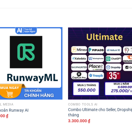
L MEDIA
COMBO TOOLS AI
Combo Ultimate cho Seller, Dropshi
hoản Runway AI
tháng
000
₫
3.300.000
₫