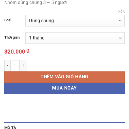
Nhóm dùng chung 3 – 5 người
XÓA
Loại
Thời gian
320.000
₫
Tài khoản Kalodata US số lượng
THÊM VÀO GIỎ HÀNG
MUA NGAY
MÔ TẢ