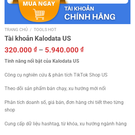
TRANG CHỦ
/
TOOLS HOT
Tài khoản Kalodata US
Khoảng
320.000
₫
–
5.940.000
₫
giá:
Tính năng nổi bật của Kalodata US
từ
320.000 ₫
Công cụ nghiên cứu & phân tích TikTok Shop US
đến
5.940.000 ₫
Theo dõi sản phẩm bán chạy, xu hướng mới nổi
Phân tích doanh số, giá bán, đơn hàng chi tiết theo từng
shop
Cung cấp dữ liệu hashtag, từ khóa, xu hướng ngành hàng