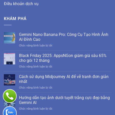
Điều khoản dịch vụ
KHÁM PHÁ
Gemini Nano Banana Pro: Công Cụ Tạo Hình Ảnh
AI Đỉnh Cao
ở
Chức năng bình luận bị tắt
Gemini
Nano
Black Friday 2025: AppsNGon giám giá sâu 65%
Banana
cho gói 12 tháng
Pro:
ở
Chức năng bình luận bị tắt
Công
Black
Cụ
Friday
Cách sử dụng Midjourney AI để vẽ tranh đơn giản
Tạo
2025:
Hình
nhất
AppsNGon
Ảnh
ở
Chức năng bình luận bị tắt
giám
AI
Cách
giá
Đỉnh
sử
Hướng dẫn tạo ảnh dưới tuyết trắng cực đẹp bằng
sâu
Cao
dụng
65%
Gemini AI
Midjourney
cho
ở
Chức năng bình luận bị tắt
AI
gói
Hướng
để
12