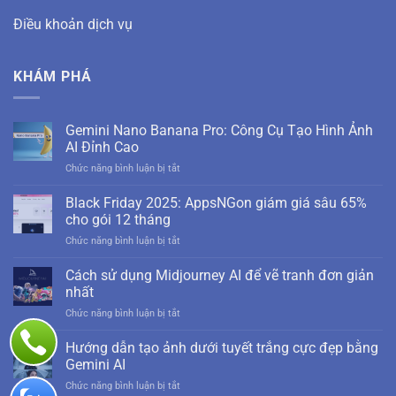
Điều khoản dịch vụ
KHÁM PHÁ
Gemini Nano Banana Pro: Công Cụ Tạo Hình Ảnh
AI Đỉnh Cao
ở
Chức năng bình luận bị tắt
Gemini
Nano
Black Friday 2025: AppsNGon giám giá sâu 65%
Banana
cho gói 12 tháng
Pro:
ở
Chức năng bình luận bị tắt
Công
Black
Cụ
Friday
Cách sử dụng Midjourney AI để vẽ tranh đơn giản
Tạo
2025:
Hình
nhất
AppsNGon
Ảnh
ở
Chức năng bình luận bị tắt
giám
AI
Cách
giá
Đỉnh
sử
Hướng dẫn tạo ảnh dưới tuyết trắng cực đẹp bằng
sâu
Cao
dụng
65%
Gemini AI
Midjourney
cho
ở
Chức năng bình luận bị tắt
AI
gói