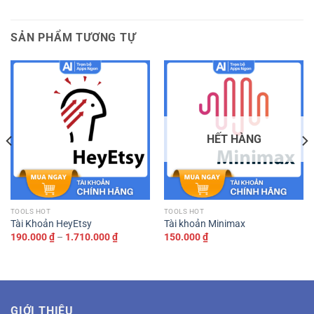
SẢN PHẨM TƯƠNG TỰ
HẾT HÀNG
TOOLS HOT
TOOLS HOT
Tài Khoản HeyEtsy
Tài khoản Minimax
Khoảng
190.000
₫
–
1.710.000
₫
150.000
₫
giá:
từ
190.000 ₫
đến
1.710.000 ₫
GIỚI THIỆU